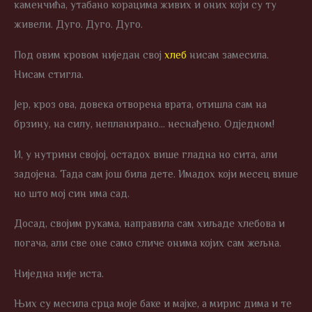
каменчића, утабано корацима живих и оних који су ту
живели. Дуго. Дуго. Дуго.
Под овим кровом ниједан свој
хлеб
нисам замесила.
Нисам стигла.
Јер, кроз ова, довека отворена врата, отишла сам на
брзину, на силу, непланирано… неснађено. Одједном!
И, у нутрини својој, остадох више гладна но сита, али
задојена. Тада сам још била дете. Имадох који месец више
но што мој син има сад.
Досад, својим рукама, направила сам хиљаде хлебова и
погача, али све оне само сличе онима којих сам жељна.
Ниједна није иста.
Њих су месила срца моје баке и мајке, а мирис дима и те