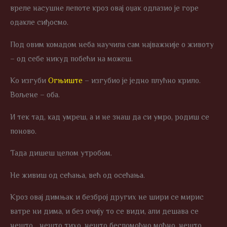
вреле насушне лепоте кроз овај оџак одлазио је горе
одакле сиђосмо.
Под овим комадом неба научила сам најважније о животу
– од себе никуд побећи на можеш.
Ко изгуби
Огњиште
– изгубио је једно плућно крило.
Вољене – оба.
И тек тад, кад умреш, а и не знаш да си умро, родиш се
поново.
Тада дишеш целом утробом.
Не живиш од сећања, већ од осећања.
Кроз овај димњак и безброј других не шири се мирис
ватре ни дима, и без очију то се види, али дешава се
нешто… нешто тихо, нешто беспомоћно моћно, нешто