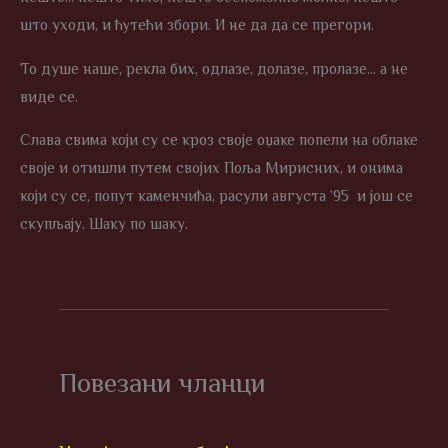
што уходи, и ћутећи збори. И не да да се прегори.
То душе наше, рекла бих, одлазе, долазе, пролазе… а не
виде се.
Слава свима који су се кроз своје оџаке попели на облаке
своје и отишли путем својих Поља Мирисних, и онима
који су се, попут каменчића, расули августа ’95 и још се
скупљају. Шаку по шаку.
Повезани чланци