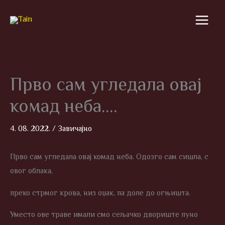
Skip
to
content
Прво сам угледала овај
комад неба….
4. 08. 2022.
/
Завичајно
Прво сам угледала овај комад неба. Одозго сам сишла, с
овог облака,
преко стрмог крова, низ оџак, па доле до огњишта.
Уместо ове траве имали смо сељачко двориште пуно