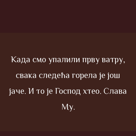
Када смо упалили прву ватру,
свака следећа горела је још
јаче. И то је Господ хтео. Слава
Му.