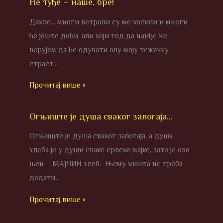
Не туђе – наше, бре!
Дакле… многи ветрови су ме косили и многи
ће јоште доћи, али који год да наиђе не
верујем да ће одувати ову моју тежачку
страст…
Прочитај више »
Огњиште је душа сваког залогаја…
Огњиште је душа сваког залогаја, а душа
хлеба је у души сваке српске мајке, зато је ово
њен – МАЈЧИН хлеб. Њему ништа не треба
додати…
Прочитај више »