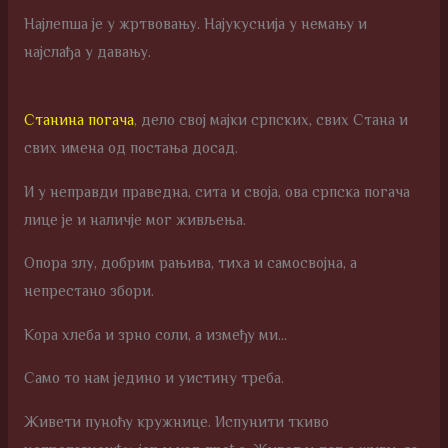
Најлепша је у жртвовању. Најукуснија у немању и
најслађа у давању.
Станина погача
, дело свој мајки српских, свих Стана и
свих имена од постања досад.
И у неправди праведна, сита и своја, ова српска погача
лице је и наличје мог живљења.
Опора злу, добрим рањива, тиха и самосвојна, а
непрестано збори.
Кора хлеба и зрно соли, а између ми…
Само то нам једино и уистину треба.
Живети пуноћу кружнице. Испунити ткиво