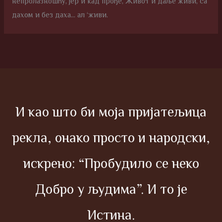
непролазношћу, јер и кад прође, Живот и даље живи, са
дахом и без даха… ал ‘живи.
И као што би моја пријатељица
рекла, онако просто и народски,
искрено: “Пробудило се неко
Добро у људима”. И то је
Истина.