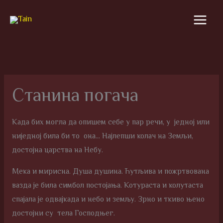
Skip
to
content
Станина погача
Када бих могла да опишем себе у пар речи, у једној или
ниједној била би то она… Најлепши колач на Земљи,
достојна царства на Небу.
Мека и мирисна. Душа душина. Ћутљива и пожртвована
вазда је била симбол постојања. Котураста и колутаста
спајала је одвајкада и небо и земљу. Зрно и ткиво њено
достојни су тела Господњег.