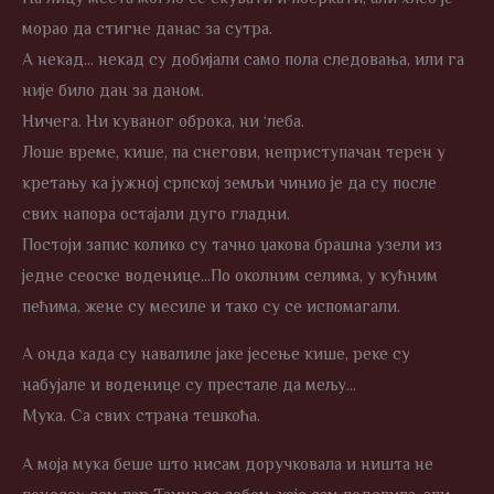
морао да стигне данас за сутра.
А некад… некад су добијали само пола следовања, или га
није било дан за даном.
Ничега. Ни куваног оброка, ни ‘леба.
Лоше време, кише, па снегови, неприступачан терен у
кретању ка јужној српској земљи чинио је да су после
свих напора остајали дуго гладни.
Постоји запис колико су тачно џакова брашна узели из
једне сеоске воденице…По околним селима, у кућним
пећима, жене су месиле и тако су се испомагали.
А онда када су навалиле јаке јесење кише, реке су
набујале и воденице су престале да мељу…
Мука. Са свих страна тешкоћа.
А моја мука беше што нисам доручковала и ништа не