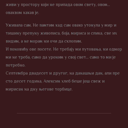
живи у простору који не припада овом свету, овом…
оваквом какав је.
Уживала сам. Не памтим кад сам овако утонула у мир и
тишину препуну живописа, боја, мириса и слика, све их
видим, а не морам ни очи да склопим.
И поновићу ове посете. Не требају ми путовања, ни одмор
ми не треба, само да уроним у свој свет… само то ми је
потребно.
Септембра двадесет и другог, на данашњи дан, али пре
сто десет година, Алексин хлеб беше још свеж и
мирисан на дну његове торбице.