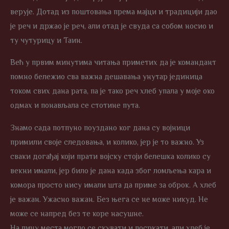
верује. Дотад из поштовања према мајци и традицији дао
је реч и држао је реч, али отад је свуда са собом носио и
ту чутурицу и Таин.
Већ у првим минутима читања приметих да је командант
помно бележио сва важна дешавања унутар јединица
током свих дана рата, па је тако реч хлеб упала у моје око
одмах и понављала се стотине пута.
Знамо сада потпуно поуздано ког дана су војници
примили своје следовања, и колико, јер је то важно. Уз
сваки догађај који прати војску стоји белешка колико су
векни имали, јер било је дана када због ломљења кара и
комора просто нису имали шта да приме за оброк. А хлеб
је важан. Ужасно важан. Без њега се не може никуд. Не
може се напред без те коре насушне.
На лицу места могло се скувати и посркати, али хлеб је