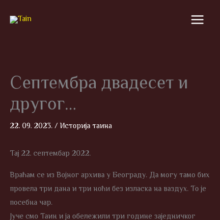
Skip
to
content
Септембра двадесет и
другог…
22. 09. 2023.
/
Историја таина
Тај 22. септембар 2022.
Враћам се из Војног архива у Београду. Да могу тамо бих
провела три дана и три ноћи без изласка на ваздух. То је
посебна чар.
Јуче смо Таин и ја обележили три године заједничког