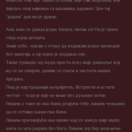
понесох сем пар Таина са собом, које сам поделила, али
поједох онај најмањи са шљивама, наравно. Цео тај
“радни” дан ме је држао.
Али, како се држао један Алекса, питам се! Он је трпео
глад и још штошта.
Знам себе… нисам у стању да издржим једно преподне
без залогаја, а тај човек је издржао све.
Такве громаде од људи просто вуку моје дивљење и ја
му се не опирем, дивим се снази и чистоти наших
предака.
Глад је најстрашнији непријатељ. Истрпети и остати
честит – чудо је које не може без духовне потке.
Пишем о томе ко смо били, јачајући себе, пишем чежњиво
да се сетимо какви смо били.
Пишем призивајући оно време кад се никуд није ишло,
нити се шта радило без Бога. Пишем, јер бар пола мене