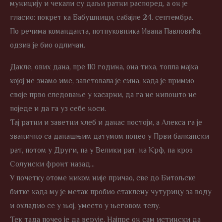
муницију и чекали су даљи ратни распоред, а он је
гласио: покрет ка Бабушници, сабајле 24. септембра.
По речима команданта, потпуковника Ивана Павловића,
одзив је био одличан.
Дакле, ових дана, пре 110 година, она тиха, топла мајка
којој не знамо име, заветовала је сина, када је примио
своје прво следовање у касарни, да га не нипошто не
поједе и да га уз себе носи.
Тај ратни и заветни хлеб и данас постоји, а Алекса га је
званично са данашњим датумом понео у Први балкански
рат, потом у Други, па у Велики рат, на Крф, па кроз
Солунски фронт назад…
У почетку отоме ником није причао, све до Битољске
битке када му је метак пробио стаклену чутурицу за воду
и охладио се у њој, уместо у његовом телу.
Тек тада почео је да верује. Најпре он сам истински да