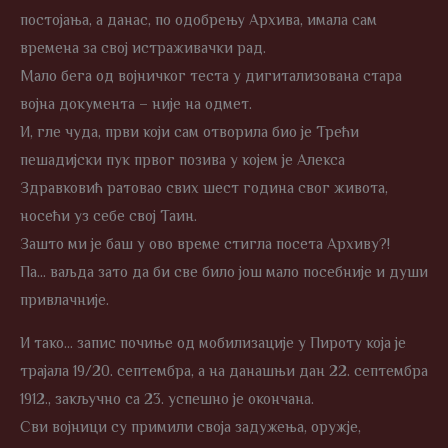
постојања, а данас, по одобрењу Архива, имала сам
времена за свој истраживачки рад.
Мало бега од војничког теста у дигитализована стара
војна документа – није на одмет.
И, гле чуда, први који сам отворила био је Трећи
пешадијски пук првог позива у којем је Алекса
Здравковић ратовао свих шест година свог живота,
носећи уз себе свој Таин.
Зашто ми је баш у ово време стигла посета Архиву?!
Па… ваљда зато да би све било још мало посебније и души
привлачније.
И тако… запис почиње од мобилизације у Пироту која је
трајала 19/20. септембра, а на данашњи дан 22. септембра
1912., закључно са 23. успешно је окончана.
Сви војници су примили своја задужења, оружје,