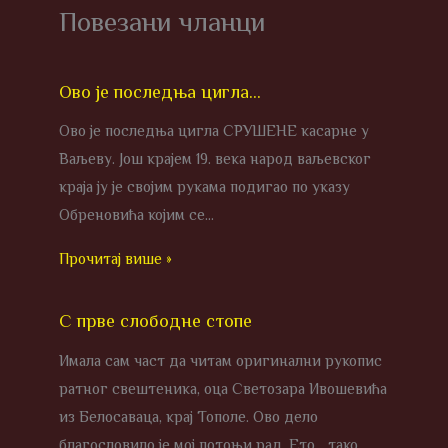
Повезани чланци
Ово је последња цигла…
Ово је последња цигла СРУШЕНЕ касарне у
Ваљеву. Још крајем 19. века народ ваљевског
краја ју је својим рукама подигао по указу
Обреновића којим се…
Прочитај више »
С прве слободне стопе
Имала сам част да читам оригинални рукопис
ратног свештеника, оца Светозара Ивошевића
из Белосаваца, крај Тополе. Ово дело
благословило је мој потоњи рад. Ето… тако…