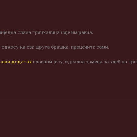
ниједна слана грицкалица није им равна.
у односу на сва друга брашна, процените сами.
нални додатак
главном јелу, идеална замена за хлеб на трпе