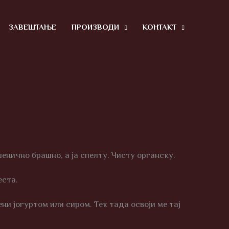
ЗАВЕШТАЊЕ
ПРОИЗВОДИ
КОНТАКТ
пшенично брашно, а ја спелту. Чисту органску.
еста.
ни јогуртом или сиром. Тек тада освоји ме тај