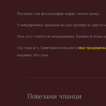
Послала сам фотографије мајци, чекам оцену.
У међувремену крцкамо их као крекере и заиста 
Пун укус спелте је ненадмашан. Колико је боља 
Од сада је у Завичајној понуди и
овај традицио
наравно, без уља.
Повезани чланци