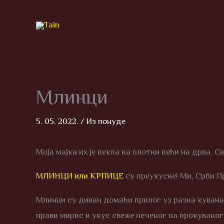
Skip
to
content
Млинци
5. 05. 2022.
/
Из понуде
Моја мајка их је пекла на плотни пећи на дрва. С
МЛИНЦИ или КРПИЦЕ
су преукусне! Ми, Срби П
Млинци су диван домаћи прилог уз разна кувана ј
прави мирис и укус свеже печеног па прокувано