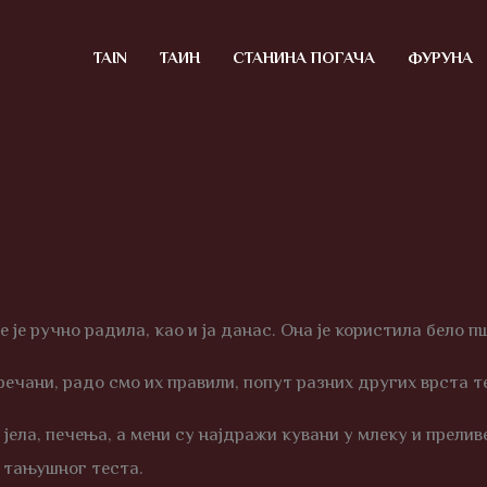
TAIN
ТАИН
СТАНИНА ПОГАЧА
ФУРУНА
ве је ручно радила, као и ја данас. Она је користила бело 
речани, радо смо их правили, попут разних других врста т
ела, печења, а мени су најдражи кувани у млеку и преливе
г тањушног теста.