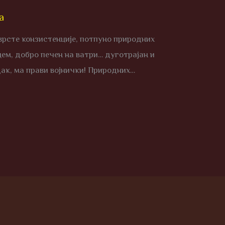
а
врсте конзистенције, потпуно природних
ем, добро печен на ватри… дуготрајан и
дак, ма прави војнички! Природних…