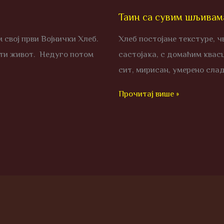
Таин са сувим шљивам
 свој први Војнички Хлеб.
Хлеб постојане текстуре, ч
ити живот. Недуго потом
састојака, с домаћим квасц
сит, мирисан, умерено сла
Прочитај више »