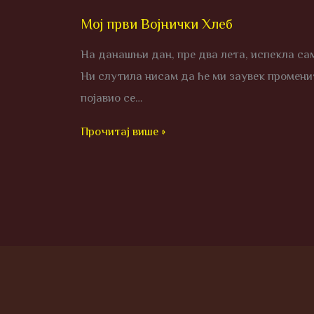
Мој први Војнички Хлеб
На данашњи дан, пре два лета, испекла сам
Ни слутила нисам да ће ми заувек промен
појавио се…
Прочитај више »