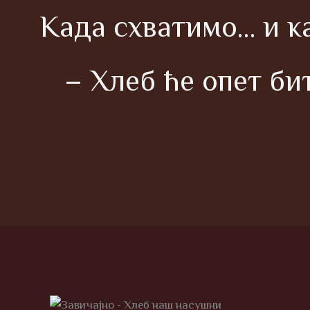
Када схватимо… и ка
– Хлеб ће опет би