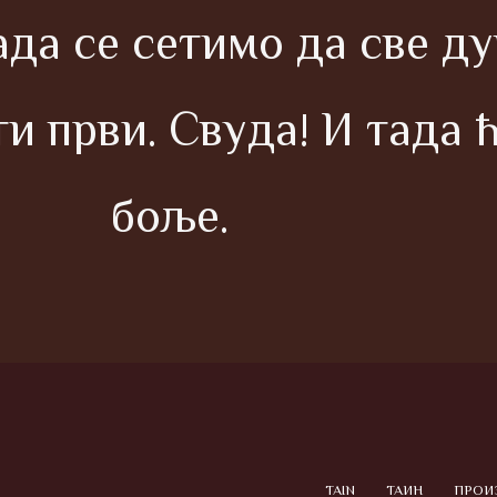
да се сетимо да све д
ти први. Свуда! И тада 
боље.
TAIN
ТАИН
ПРОИ