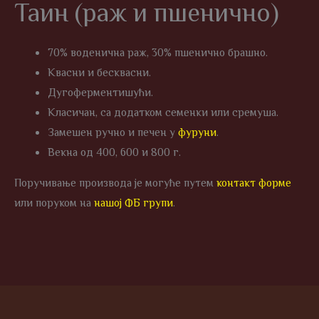
Таин (раж и пшенично)
70% воденична раж, 30% пшенично брашно.
Квасни и бесквасни.
Дугоферментишући.
Класичан, са додатком семенки или сремуша.
Замешен ручно и печен у
фуруни
.
Векна од 400, 600 и 800 г.
Поручивање производа је могуће путем
контакт форме
или поруком на
нашој ФБ групи
.