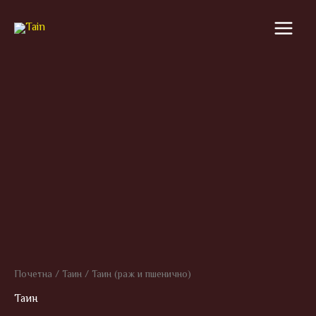
Skip
to
content
Почетна
/
Таин
/ Таин (раж и пшенично)
Таин