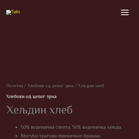
Skip
to
content
Почетна
/
Хлебови од целог зрна
/ Хељдин хлеб
Хлебови од целог зрна
Хељдин хлеб
50% воденична спелта, 50% воденична хељда.
Могући трагови пшеничног брашна.